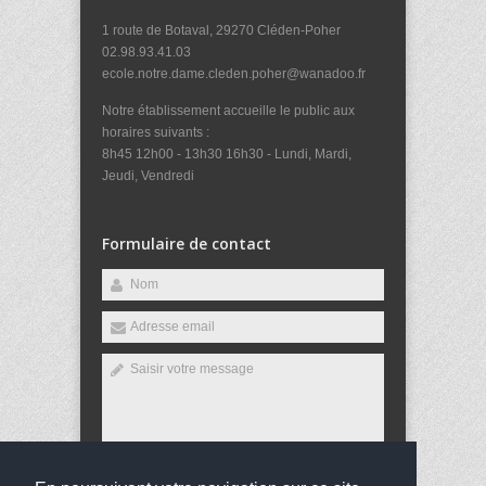
1 route de Botaval, 29270 Cléden-Poher
02.98.93.41.03
ecole.notre.dame.cleden.poher@wanadoo.fr
Notre établissement accueille le public aux
horaires suivants :
8h45 12h00 - 13h30 16h30 - Lundi, Mardi,
Jeudi, Vendredi
Formulaire de contact